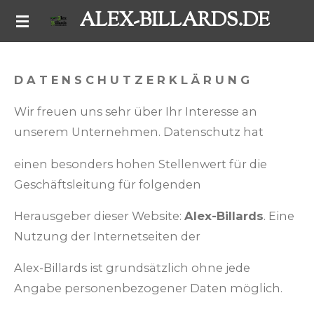
ALEX-BILLARDS.DE
Zum
Hauptinhalt
springen
D A T E N S C H U T Z E R K L Ä R U N G
Wir freuen uns sehr über Ihr Interesse an
unserem Unternehmen. Datenschutz hat
einen besonders hohen Stellenwert für die
Geschäftsleitung für folgenden
Herausgeber dieser Website:
Alex-Billards
. Eine
Nutzung der Internetseiten der
Alex-Billards ist grundsätzlich ohne jede
Angabe personenbezogener Daten möglich.